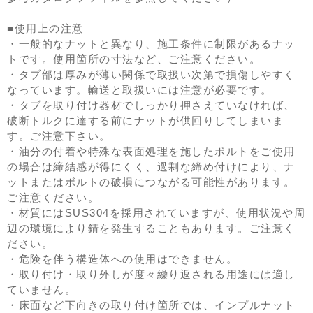
■使用上の注意
・一般的なナットと異なり、施工条件に制限があるナッ
トです。使用箇所の寸法など、ご注意ください。
・タブ部は厚みが薄い関係で取扱い次第で損傷しやすく
なっています。輸送と取扱いには注意が必要です。
・タブを取り付け器材でしっかり押さえていなければ、
破断トルクに達する前にナットが供回りしてしまいま
す。ご注意下さい。
・油分の付着や特殊な表面処理を施したボルトをご使用
の場合は締結感が得にくく、過剰な締め付けにより、ナ
ットまたはボルトの破損につながる可能性があります。
ご注意ください。
・材質にはSUS304を採用されていますが、使用状況や周
辺の環境により錆を発生することもあります。ご注意く
ださい。
・危険を伴う構造体への使用はできません。
・取り付け・取り外しが度々繰り返される用途には適し
ていません。
・床面など下向きの取り付け箇所では、インプルナット